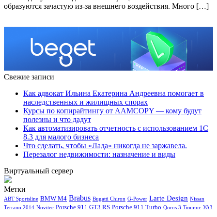
образуются зачастую из-за внешнего воздействия. Много […]
Свежие записи
Как адвокат Ильина Екатерина Андреевна помогает в
наследственных и жилищных спорах
Курсы по копирайтингу от AAMCOPY — кому будут
полезны и что дадут
Как автоматизировать отчетность с использованием 1С
8.3 для малого бизнеса
Что сделать, чтобы «Лада» никогда не заржавела.
Перезалог недвижимости: назначение и виды
Виртуальный сервер
Метки
Brabus
Larte Design
BMW M4
ABT Sportsline
Bugatti Chiron
G-Power
Nissan
Porsche 911 GT3 RS
Porsche 911 Turbo
Terrano 2014
Novitec
Qoros 3
Тюнинг
УАЗ