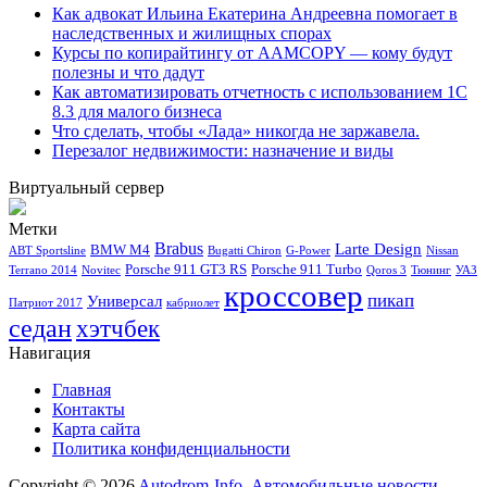
Как адвокат Ильина Екатерина Андреевна помогает в
наследственных и жилищных спорах
Курсы по копирайтингу от AAMCOPY — кому будут
полезны и что дадут
Как автоматизировать отчетность с использованием 1С
8.3 для малого бизнеса
Что сделать, чтобы «Лада» никогда не заржавела.
Перезалог недвижимости: назначение и виды
Виртуальный сервер
Метки
Brabus
Larte Design
BMW M4
ABT Sportsline
Bugatti Chiron
G-Power
Nissan
Porsche 911 GT3 RS
Porsche 911 Turbo
Terrano 2014
Novitec
Qoros 3
Тюнинг
УАЗ
кроссовер
пикап
Универсал
Патриот 2017
кабриолет
седан
хэтчбек
Навигация
Главная
Контакты
Карта сайта
Политика конфиденциальности
Copyright © 2026
Autodrom-Info. Автомобильные новости,