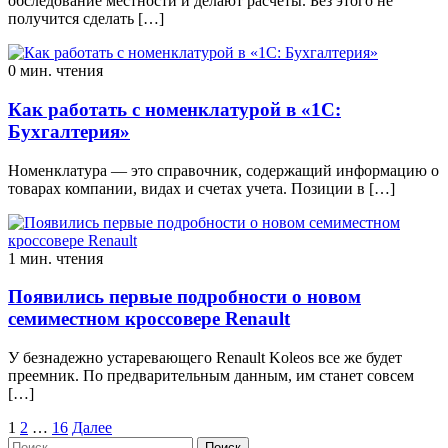
обследование местности и делают расчеты. Без этого не
получится сделать […]
0 мин. чтения
Как работать с номенклатурой в «1С:
Бухгалтерия»
Номенклатура — это справочник, содержащий информацию о
товарах компании, видах и счетах учета. Позиции в […]
1 мин. чтения
Появились первые подробности о новом
семиместном кроссовере Renault
У безнадежно устаревающего Renault Koleos все же будет
преемник. По предварительным данным, им станет совсем
[…]
Пагинация
1
2
…
16
Далее
Найти: