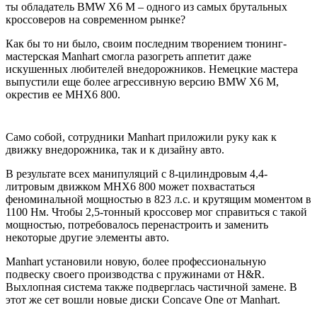
ты обладатель BMW X6 M – одного из самых брутальных
кроссоверов на современном рынке?
Как бы то ни было, своим последним творением тюнинг-
мастерская Manhart смогла разогреть аппетит даже
искушенных любителей внедорожников. Немецкие мастера
выпустили еще более агрессивную версию BMW X6 M,
окрестив ее MHX6 800.
Само собой, сотрудники Manhart приложили руку как к
движку внедорожника, так и к дизайну авто.
В результате всех манипуляций с 8-цилиндровым 4,4-
литровым движком MHX6 800 может похвастаться
феноминальной мощностью в 823 л.с. и крутящим моментом в
1100 Нм. Чтобы 2,5-тонный кроссовер мог справиться с такой
мощностью, потребовалось перенастроить и заменить
некоторые другие элементы авто.
Manhart установили новую, более профессиональную
подвеску своего производства с пружинами от H&R.
Выхлопная система также подверглась частичной замене. В
этот же сет вошли новые диски Concave One от Manhart.