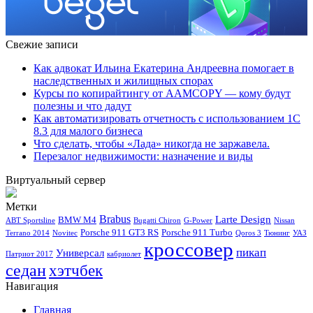
Свежие записи
Как адвокат Ильина Екатерина Андреевна помогает в
наследственных и жилищных спорах
Курсы по копирайтингу от AAMCOPY — кому будут
полезны и что дадут
Как автоматизировать отчетность с использованием 1С
8.3 для малого бизнеса
Что сделать, чтобы «Лада» никогда не заржавела.
Перезалог недвижимости: назначение и виды
Виртуальный сервер
Метки
Brabus
Larte Design
BMW M4
ABT Sportsline
Bugatti Chiron
G-Power
Nissan
Porsche 911 GT3 RS
Porsche 911 Turbo
Terrano 2014
Novitec
Qoros 3
Тюнинг
УАЗ
кроссовер
пикап
Универсал
Патриот 2017
кабриолет
седан
хэтчбек
Навигация
Главная