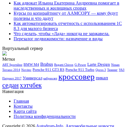
Как адвокат Ильина Екатерина Андреевна помогает в
наследственных и жилищных спорах
Курсы по копирайтингу от AAMCOPY — кому будут
полезны и что дадут
Как автоматизировать отчетность с использованием 1С
8.3 для малого бизнеса
Что сделать, чтобы «Лада» никогда не заржавела.
Перезалог недвижимости: назначение и виды
Виртуальный сервер
Метки
Brabus
Larte Design
BMW M4
ABT Sportsline
Bugatti Chiron
G-Power
Nissan
Porsche 911 GT3 RS
Porsche 911 Turbo
Terrano 2014
Novitec
Qoros 3
Тюнинг
УАЗ
кроссовер
пикап
Универсал
Патриот 2017
кабриолет
седан
хэтчбек
Навигация
Главная
Контакты
Карта сайта
Политика конфиденциальности
Copyright © 2026
Autodrom-Info. Автомобильные новости,