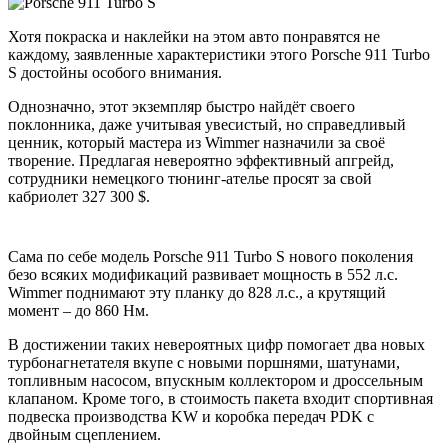
Хотя покраска и наклейки на этом авто понравятся не
каждому, заявленные характеристики этого Porsche 911 Turbo
S достойны особого внимания.
Однозначно, этот экземпляр быстро найдёт своего
поклонника, даже учитывая увесистый, но справедливый
ценник, который мастера из Wimmer назначили за своё
творение. Предлагая невероятно эффективный апгрейд,
сотрудники немецкого тюнинг-ателье просят за свой
кабриолет 327 300 $.
Сама по себе модель Porsche 911 Turbo S нового поколения
безо всяких модификаций развивает мощность в 552 л.с.
Wimmer поднимают эту планку до 828 л.с., а крутящий
момент – до 860 Нм.
В достижении таких невероятных цифр помогает два новых
турбонагнетателя вкупе с новыми поршнями, шатунами,
топливным насосом, впускным коллектором и дроссельным
клапаном. Кроме того, в стоимость пакета входит спортивная
подвеска производства KW и коробка передач PDK с
двойным сцеплением.