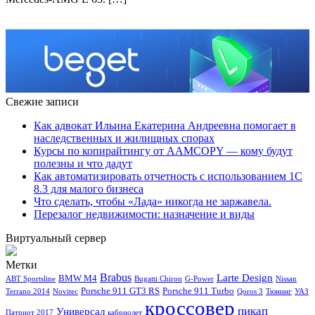
Свежие записи
Как адвокат Ильина Екатерина Андреевна помогает в
наследственных и жилищных спорах
Курсы по копирайтингу от AAMCOPY — кому будут
полезны и что дадут
Как автоматизировать отчетность с использованием 1С
8.3 для малого бизнеса
Что сделать, чтобы «Лада» никогда не заржавела.
Перезалог недвижимости: назначение и виды
Виртуальный сервер
Метки
Brabus
Larte Design
BMW M4
ABT Sportsline
Bugatti Chiron
G-Power
Nissan
Porsche 911 GT3 RS
Porsche 911 Turbo
Terrano 2014
Novitec
Qoros 3
Тюнинг
УАЗ
кроссовер
пикап
Универсал
Патриот 2017
кабриолет