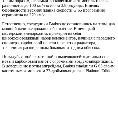
Таким образом, не самый легковесный автомобиль теперь
разгоняется до 100 км/ч всего за 3,9 секунды. В целях
безопасности верхняя планка скорости G 65 программно
ограничена на 270 км/ч.
Естественно, сотрудники Brabus не остановились на этом, дав
мощной начинке должное обрамление. В немецкой
мастерской внедорожник примерил на себя
широкофюзеляжный набор компонентов, начиная с переднего
спойлера, карбоновой панели и решетки радиатора,
заканчивая расширенным боковым и задним обвесом.
Пожалуй, самой экзотичной и выделяющейся деталью стал
новый карбоновый капот с огромными воздухозаборниками.
В довершение к этим апгрейдам, Brabus снабдили G 65 своим
кастомным комплектом 23-дюймовых дисков Platinum Edition.