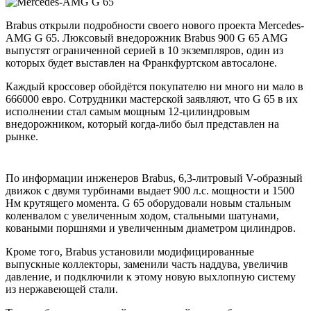
Brabus открыли подробности своего нового проекта Mercedes-
AMG G 65. Люксовый внедорожник Brabus 900 G 65 AMG
выпустят ограниченной серией в 10 экземпляров, один из
которых будет выставлен на Франкфуртском автосалоне.
Каждый кроссовер обойдётся покупателю ни много ни мало в
666000 евро. Сотрудники мастерской заявляют, что G 65 в их
исполнении стал самым мощным 12-цилиндровым
внедорожником, который когда-либо был представлен на
рынке.
По информации инженеров Brabus, 6,3-литровый V-образный
движок с двумя турбинами выдает 900 л.с. мощности и 1500
Нм крутящего момента. G 65 оборудовали новым стальным
коленвалом с увеличенным ходом, стальными шатунами,
коваными поршнями и увеличенным диаметром цилиндров.
Кроме того, Brabus установили модифицированные
выпускные коллекторы, заменили часть наддува, увеличив
давление, и подключили к этому новую выхлопную систему
из нержавеющей стали.