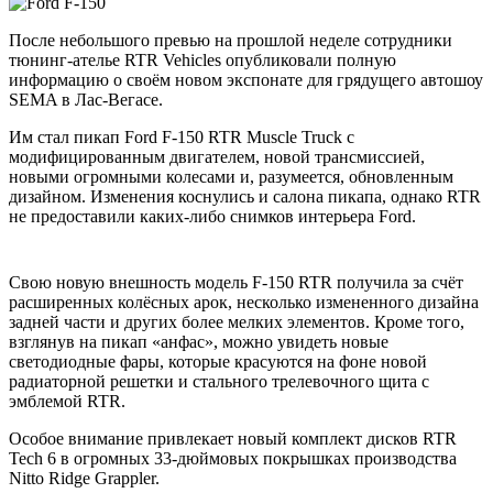
После небольшого превью на прошлой неделе сотрудники
тюнинг-ателье RTR Vehicles опубликовали полную
информацию о своём новом экспонате для грядущего автошоу
SEMA в Лас-Вегасе.
Им стал пикап Ford F-150 RTR Muscle Truck с
модифицированным двигателем, новой трансмиссией,
новыми огромными колесами и, разумеется, обновленным
дизайном. Изменения коснулись и салона пикапа, однако RTR
не предоставили каких-либо снимков интерьера Ford.
Свою новую внешность модель F-150 RTR получила за счёт
расширенных колёсных арок, несколько измененного дизайна
задней части и других более мелких элементов. Кроме того,
взглянув на пикап «анфас», можно увидеть новые
светодиодные фары, которые красуются на фоне новой
радиаторной решетки и стального трелевочного щита с
эмблемой RTR.
Особое внимание привлекает новый комплект дисков RTR
Tech 6 в огромных 33-дюймовых покрышках производства
Nitto Ridge Grappler.