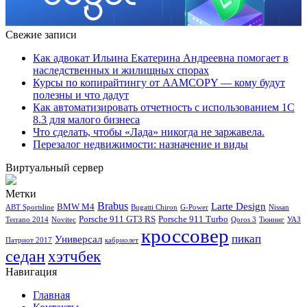
Свежие записи
Как адвокат Ильина Екатерина Андреевна помогает в
наследственных и жилищных спорах
Курсы по копирайтингу от AAMCOPY — кому будут
полезны и что дадут
Как автоматизировать отчетность с использованием 1С
8.3 для малого бизнеса
Что сделать, чтобы «Лада» никогда не заржавела.
Перезалог недвижимости: назначение и виды
Виртуальный сервер
Метки
Brabus
Larte Design
BMW M4
ABT Sportsline
Bugatti Chiron
G-Power
Nissan
Porsche 911 GT3 RS
Porsche 911 Turbo
Terrano 2014
Novitec
Qoros 3
Тюнинг
УАЗ
кроссовер
пикап
Универсал
Патриот 2017
кабриолет
седан
хэтчбек
Навигация
Главная