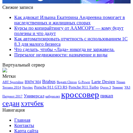
Свежие записи
Как адвокат Ильина Екатерина Андреевна помогает в
наследственных и жилищных спорах
Курсы по копирайтингу от AAMCOPY — кому будут
полезны и что дадут
Как автоматизировать отчетность с использованием 1С
8.3 для малого бизнеса
Что сделать, чтобы «Лада» никогда не заржавела.
Перезалог недвижимости: назначение и виды
Виртуальный сервер
Метки
Brabus
Larte Design
BMW M4
ABT Sportsline
Bugatti Chiron
G-Power
Nissan
Porsche 911 GT3 RS
Porsche 911 Turbo
Terrano 2014
Novitec
Qoros 3
Тюнинг
УАЗ
кроссовер
пикап
Универсал
Патриот 2017
кабриолет
седан
хэтчбек
Навигация
Главная
Контакты
Карта сайта