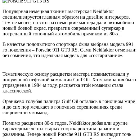
Популярная немецкая тюнинг-мастерская Neidfaktor
специализируется главным образом на дизайне интерьеров.
Тем не менее, на этот раз немецкие мастера дали автомобилю
новый боевой окрас, превратив современный суперкар в
потрепанный гоночный автомобиль прямиком из 80-х.
В качестве подопытного спорткара была выбрана модель 991-
го поколения – Porsche 911 GT3 RS. Сами Neidfaktor отметили:
без сомнения, это идеальная модель для «состаривания».
Тематическую основу расцветки мастера позаимствовали у
популярной нефтяной компании Gulf Oil. Хотя компания была
упразднена в 1984-м году, расцветка этой команды стала
классической.
Оранжево-голубая палитра Gulf Oil осталась в гоночном мире
и до сих пор мелькает в гоночных соревнованиях среди
современных команд.
Помимо расцветки 80-х годов, Neidfaktor добавили другие
характерные черты старых спорткаров типа царапин и
ржавчины. Теперь новый Porsche 911 GT3 RS выглядит точь-