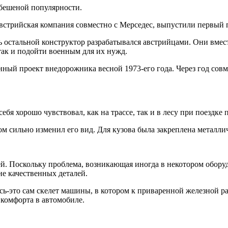
бешеной популярности.
 австрийская компания совместно с Мерседес, выпустили первый
сь остальной конструктор разрабатывался австрийцами. Они вме
так и подойти военным для их нужд.
янный проект внедорожника весной 1973-его года. Через год с
бя хорошо чувствовал, как на трассе, так и в лесу при поездке 
сильно изменил его вид. Для кузова была закреплена металличе
. Поскольку проблема, возникающая иногда в некотором оборуд
не качественных деталей.
ь-это сам скелет машины, в котором к приваренной железной ра
комфорта в автомобиле.