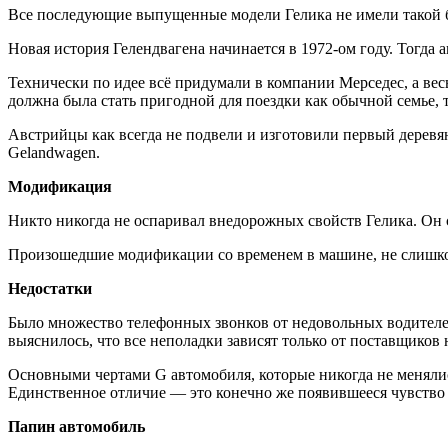
Все последующие выпущенные модели Гелика не имели такой 
Новая история Гелендвагена начинается в 1972-ом году. Тогда
Технически по идее всё придумали в компании Мерседес, а ве
должна была стать пригодной для поездки как обычной семье, 
Австрийцы как всегда не подвели и изготовили первый дерев
Gelandwagen.
Модификация
Никто никогда не оспаривал внедорожных свойств Гелика. Он се
Произошедшие модификации со временем в машине, не слишком 
Недостатки
Было множество телефонных звонков от недовольных водителей
выяснилось, что все неполадки зависят только от поставщиков 
Основными чертами G автомобиля, которые никогда не менялис
Единственное отличие — это конечно же появившееся чувство 
Папин автомобиль