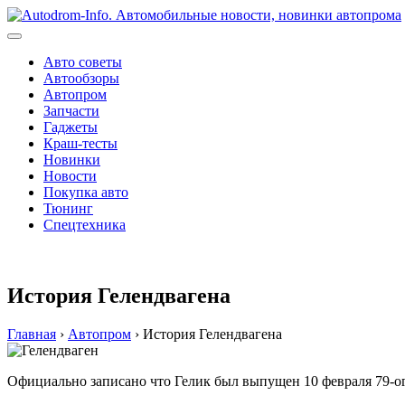
Перейти
к
содержимому
Авто советы
Автообзоры
Автопром
Запчасти
Гаджеты
Краш-тесты
Новинки
Новости
Покупка авто
Тюнинг
Спецтехника
История Гелендвагена
Главная
›
Автопром
›
История Гелендвагена
Официально записано что Гелик был выпущен 10 февраля 79-о