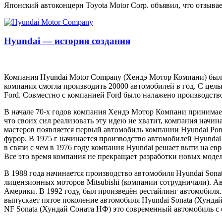
Японский автоконцерн Toyota Motor Corp. объявил, что отзыва
Hyundai — история создания
Компания Hyundai Motor Company (Хендэ Мотор Компани) была о
компания смогла производить 20000 автомобилей в год. С цель
Ford. Совместно с компанией Ford было налажено производств
В начале 70-х годов компания Хендэ Мотор Компани принимает
что своих сил реализовать эту идею не хватит, компания начин
мастеров появляется первый автомобиль компании Hyundai Pony
фурор. В 1975 г начинается производство автомобилей Hyundai P
в связи с чем в 1976 году компания Hyundai решает выти на е
Все это время компания не прекращает разработки новых модел
В 1988 года начинается производство автомобиля Hyundai Sona
лицензионных моторов Mitsubishi (компании сотрудничали). А
Америки. В 1992 году, был произведён рестайлинг автомобиля
выпускает пятое поколение автомобиля Hyundai Sonata (Хундай
NF Sonata (Хундай Соната НФ) это современный автомобиль с