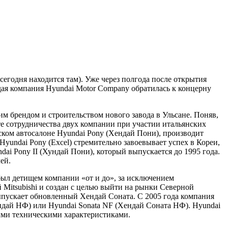
егодня находится там). Уже через полгода после открытия
дая компания Hyundai Motor Company обратилась к концерну
м брендом и строительством нового завода в Ульсане. Поняв,
тате сотрудничества двух компании при участии итальянских
нском автосалоне Hyundai Pony (Хендай Пони), производит
 Hyundai Pony (Excel) стремительно завоевывает успех в Кореи,
ai Pony II (Хундай Пони), который выпускается до 1995 года.
ей.
 был детищем компании «от и до», за исключением
 Mitsubishi и создан с целью выйти на рынки Северной
ыпускает обновленный Хендай Соната. С 2005 года компания
ндай НФ) или Hyundai Sonata NF (Хендай Соната НФ). Hyundai
ыми техническими характеристиками.