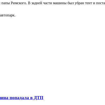
й папы Римского. В задней части машины был убран тент и пост
автопарк.
шина попадала в ДТП