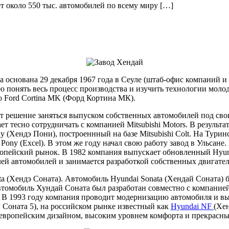
ет около 550 тыс. автомобилей по всему миру […]
снована 29 декабря 1967 года в Сеуле (штаб-офис компаний и с
ю понять весь процесс производства и изучить технологии моло
о Ford Cortina MK (Форд Кортина МК).
 решение заняться выпуском собственных автомобилей под свои
ает тесно сотрудничать с компанией Mitsubishi Motors. В резуль
 (Хендэ Пони), построеннный на базе Mitsubishi Colt. На Тури
ony (Excel). В этом же году начал свою работу завод в Ульсане.
вропейский рынок. В 1982 компания выпускает обновленный Hyund
ей автомобилей и занимается разработкой собственных двигател
ta (Хендэ Соната). Автомобиль Hyundai Sonata (Хендай Соната)
втомобиль Хундай Соната был разработан совместно с компанией
. В 1993 году компания проводит модернизацию автомобиля и в
 Соната 5), на российском рынке известный как
Hyundai NF
(Хе
 европейским дизайном, высоким уровнем комфорта и прекрасн