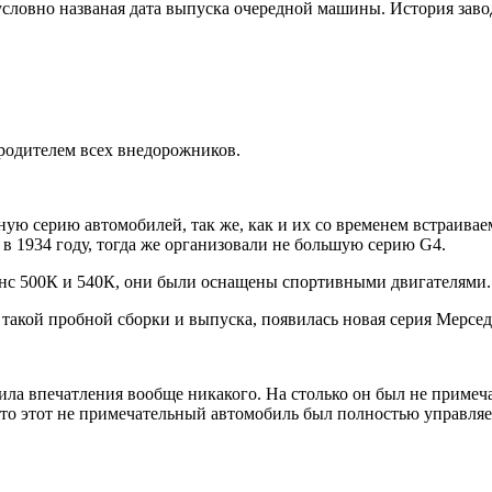
 условно названая дата выпуска очередной машины. История заво
рародителем всех внедорожников.
ную серию автомобилей, так же, как и их со временем встраив
1934 году, тогда же организовали не большую серию G4.
енс 500К и 540К, они были оснащены спортивными двигателями.
 такой пробной сборки и выпуска, появилась новая серия Мерсе
ила впечатления вообще никакого. На столько он был не примечат
 что этот не примечательный автомобиль был полностью управля