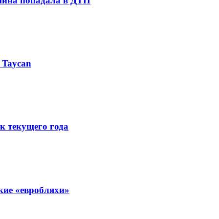
шина попадала в ДТП
 Taycan
к текущего года
кие «евробляхи»