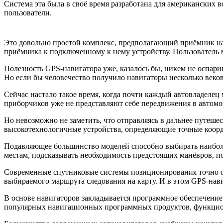
Система эта была в своё время разработана для американских в
пользователи.
Это довольно простой комплекс, предполагающий приёмник на
приёмника к подключенному к нему устройству. Пользователь м
Полезность GPS-навигатора уже, казалось бы, никем не оспарив
Но если бы человечество получило навигаторы несколько веков
Сейчас настало такое время, когда почти каждый автовладеле
приборчиков уже не представляют себе передвижения в автомоб
Но невозможно не заметить, что отправляясь в дальнее путеш
высокотехнологичные устройства, определяющие точные коор
Подавляющее большинство моделей способно выбирать наибол
местам, подсказывать необходимость предстоящих манёвров, по
Современные спутниковые системы позиционирования точно от
выбираемого маршрута следования на карту. И в этом GPS-на
В основе навигаторов закладывается программное обеспечение
популярных навигационных программных продуктов, функцио