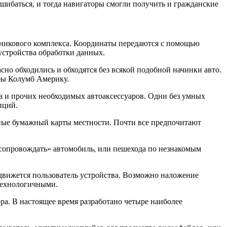
ошибаться, и тогда навигаторы смогли получить и гражданские
тникового комплекса. Координаты передаются с помощью
устройства обработки данных.
сно обходились и обходятся без всякой подобной начинки авто.
 бы Колумб Америку.
ра и прочих необходимых автоаксессуаров. Одни без умных
пций.
анные бумажный карты местности. Почти все предпочитают
сопровождать» автомобиль, или пешехода по незнакомым
движется пользователь устройства. Возможно наложение
технологичными.
а. В настоящее время разработано четыре наиболее