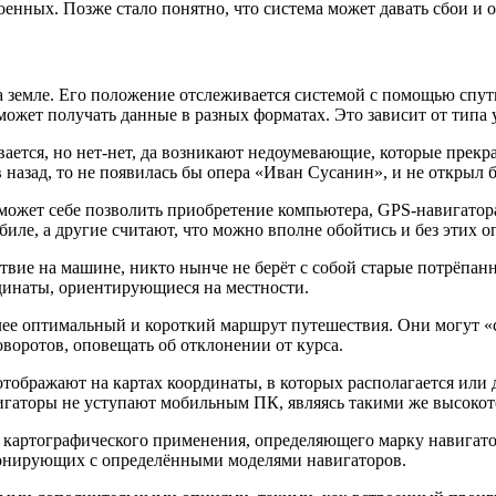
оенных. Позже стало понятно, что система может давать сбои и 
 земле. Его положение отслеживается системой с помощью спу
ожет получать данные в разных форматах. Это зависит от типа 
ается, но нет-нет, да возникают недоумевающие, которые прекра
 назад, то не появилась бы опера «Иван Сусанин», и не открыл
ц может себе позволить приобретение компьютера, GPS-навигато
иле, а другие считают, что можно вполне обойтись и без этих о
ествие на машине, никто нынче не берёт с собой старые потрёп
динаты, ориентирующиеся на местности.
ее оптимальный и короткий маршрут путешествия. Они могут «
воротов, оповещать об отклонении от курса.
ображают на картах координаты, в которых располагается или 
вигаторы не уступают мобильным ПК, являясь такими же высоко
 картографического применения, определяющего марку навигатор
нирующих с определёнными моделями навигаторов.