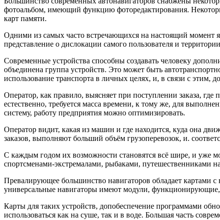
Большинство современных автонавигаторов снабжены некотор
фотоальбом, имеющий функцию фоторедактирования. Некоторы
карт памяти.
Одними из самых часто встречающихся на настоящий момент я
представление о дислокации самого пользователя и территории,
Современные устройства способны создавать человеку дополни
объединена группа устройств. Это может быть автотранспортно
использование транспорта в личных целях, и, в связи с этим, д
Оператор, как правило, выясняет при поступлении заказа, где 
естественно, требуется масса времени, к тому же, для выполн
систему, работу предприятия можно оптимизировать.
Оператор видит, какая из машин и где находится, куда она дв
заказов, выполняют больший объём грузоперевозок, и. соответ
С каждым годом их возможности становятся всё шире, и уже м
спортсменами-экстремалами, рыбаками, путешественниками на
Превалирующее большинство навигаторов обладает картами с 
универсальные навигаторы имеют модули, функционирующие, 
Карты для таких устройств, допобеспечение программами обн
использоваться как на суше, так и в воде. Большая часть со