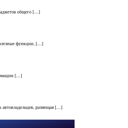
гаджетов общего […]
олезные функции, […]
ормации […]
 автовладельцев, размещая […]