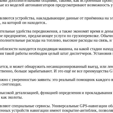
ыми дополнительными опциями, такими, как встроенный проигр
е из моделей автонавигаторов предусматривают возможность 
вляются устройства, накладывающие данные от приёмника на эл
 на которой он находится..
тельные удобства передвижения, а также экономят время и ден
е предприятие, предлагающее услуги по грузоперевозке. Обычно 
ополнительные расходы на топливо, высокие расходы на связь, и т
поблизости находится подходящая машина, на какой стадии находи
ения такой работы необходим целый штат диспетчеров. Установи
ижется, и может обнаружить несанкционированный выезд, или лен
ственно, больше зарабатывают. И это ещё не все преимущества G
ожно с уверенностью заявить: это реальный помощник каждого в
 снегоходах.
высокой детализацией, функцией определения и прокладывания
как эхолоты.
овляют специальные сервисы. Универсальные GPS-навигации об
временных устройств навигации имеют покрытие-антиблик, позво