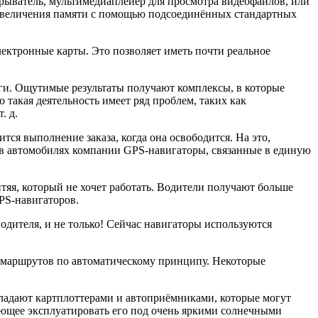
ыватель, мультимедиаплейер для просмотра видеофайлов, или
увеличения памяти с помощью подсоединённых стандартных
ектронные карты. Это позволяет иметь почти реальное
ьги. Ощутимые результаты получают комплексы, в которые
такая деятельность имеет ряд проблем, таких как
. д.
тся выполнение заказа, когда она освободится. На это,
в в автомобилях компании GPS-навигаторы, связанные в единую
тяя, который не хочет работать. Водители получают больше
PS-навигаторов.
одителя, и не только! Сейчас навигаторы используются
 маршрутов по автоматическому принципу. Некоторые
ладают картплоттерами и автоприёмниками, которые могут
ляющее эксплуатировать его под очень яркими солнечными