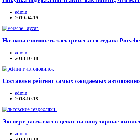
Покупка подержанного авто: как понять, что ма
admin
2019-04-19
Названа стоимость электрического седана Porsche
admin
2018-10-18
Составлен рейтинг самых ожидаемых автоновино
admin
2018-10-18
Эксперт рассказал о ценах на популярные литовс
admin
2018-10-18