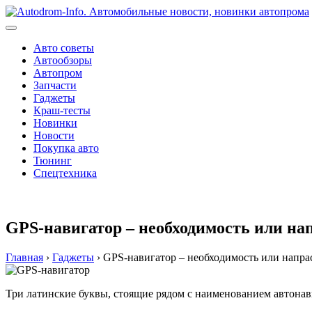
Перейти
к
содержимому
Авто советы
Автообзоры
Автопром
Запчасти
Гаджеты
Краш-тесты
Новинки
Новости
Покупка авто
Тюнинг
Спецтехника
GPS-навигатор – необходимость или нап
Главная
›
Гаджеты
›
GPS-навигатор – необходимость или напрас
Три латинские буквы, стоящие рядом с наименованием автонави