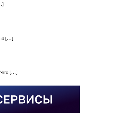
…]
64 […]
Niro […]