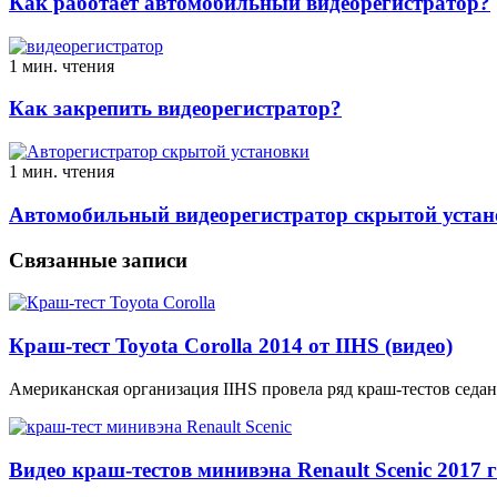
Как работает автомобильный видеорегистратор?
1 мин. чтения
Как закрепить видеорегистратор?
1 мин. чтения
Автомобильный видеорегистратор скрытой устан
Связанные записи
Краш-тест Toyota Corolla 2014 от IIHS (видео)
Американская организация IIHS провела ряд краш-тестов седан
Видео краш-тестов минивэна Renault Scenic 2017 