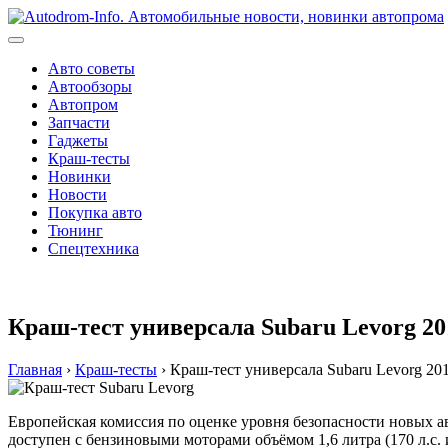
Перейти
к
содержимому
Авто советы
Автообзоры
Автопром
Запчасти
Гаджеты
Краш-тесты
Новинки
Новости
Покупка авто
Тюнинг
Спецтехника
Краш-тест универсала Subaru Levorg 20
Главная
›
Краш-тесты
›
Краш-тест универсала Subaru Levorg 201
Европейская комиссия по оценке уровня безопасности новых а
доступен с бензиновыми моторами объёмом 1,6 литра (170 л.с. и