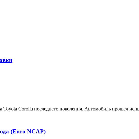
овки
а Toyota Corolla последнего поколения. Автомобиль прошел исп
года (Euro NCAP)