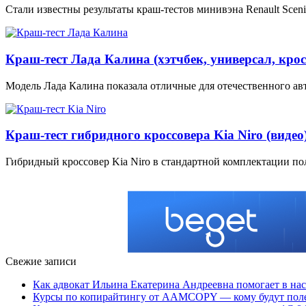
Стали известны результаты краш-тестов минивэна Renault Scen
Краш-тест Лада Калина (хэтчбек, универсал, крос
Модель Лада Калина показала отличные для отечественного авт
Краш-тест гибридного кроссовера Kia Niro (видео
Гибридный кроссовер Kia Niro в стандартной комплектации по
Свежие записи
Как адвокат Ильина Екатерина Андреевна помогает в н
Курсы по копирайтингу от AAMCOPY — кому будут поле