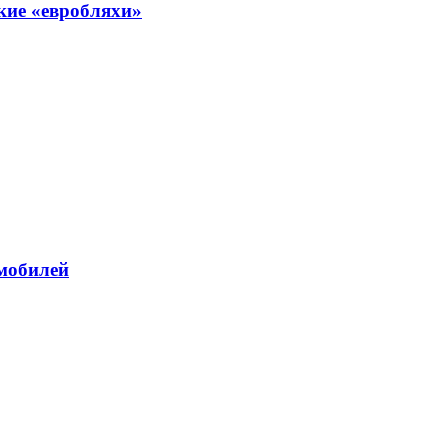
кие «евробляхи»
омобилей