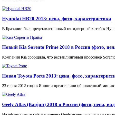
Hyundai HB20 2013: цена, фото, характеристики
В Бразилии был представлен новый пятидверный хэтчбек Hyun
Новый Kia Sorento Prime 2018 в России (фото, цен
Компания Kia сообщила, что рестайлинговый кроссовер Sorento
Новая Toyota Porte 2013: цена, фото, характерист
23 июня 2012 года в Японии представили обновленный минивэн
Geely Atlas (Baojun) 2018 в России (фото, цена, вид
На официальном сайте концерна Geely появились первые сним