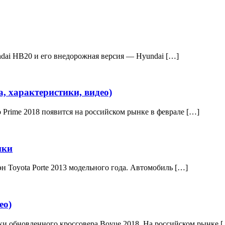
dai HB20 и его внедорожная версия — Hyundai […]
а, характеристики, видео)
 Prime 2018 появится на российском рынке в феврале […]
ики
 Toyota Porte 2013 модельного года. Автомобиль […]
ео)
ки обновленного кроссовера Boyue 2018. На российском рынке 