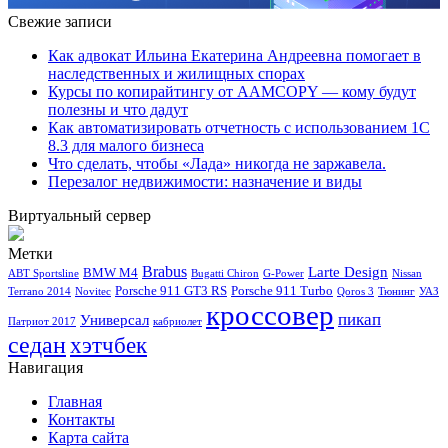
Свежие записи
Как адвокат Ильина Екатерина Андреевна помогает в
наследственных и жилищных спорах
Курсы по копирайтингу от AAMCOPY — кому будут
полезны и что дадут
Как автоматизировать отчетность с использованием 1С
8.3 для малого бизнеса
Что сделать, чтобы «Лада» никогда не заржавела.
Перезалог недвижимости: назначение и виды
Виртуальный сервер
Метки
Brabus
Larte Design
BMW M4
ABT Sportsline
Bugatti Chiron
G-Power
Nissan
Porsche 911 GT3 RS
Porsche 911 Turbo
Terrano 2014
Novitec
Qoros 3
Тюнинг
УАЗ
кроссовер
пикап
Универсал
Патриот 2017
кабриолет
седан
хэтчбек
Навигация
Главная
Контакты
Карта сайта