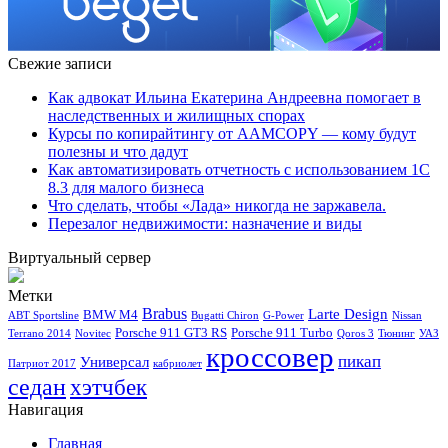
Свежие записи
Как адвокат Ильина Екатерина Андреевна помогает в
наследственных и жилищных спорах
Курсы по копирайтингу от AAMCOPY — кому будут
полезны и что дадут
Как автоматизировать отчетность с использованием 1С
8.3 для малого бизнеса
Что сделать, чтобы «Лада» никогда не заржавела.
Перезалог недвижимости: назначение и виды
Виртуальный сервер
Метки
Brabus
Larte Design
BMW M4
ABT Sportsline
Bugatti Chiron
G-Power
Nissan
Porsche 911 GT3 RS
Porsche 911 Turbo
Terrano 2014
Novitec
Qoros 3
Тюнинг
УАЗ
кроссовер
пикап
Универсал
Патриот 2017
кабриолет
седан
хэтчбек
Навигация
Главная