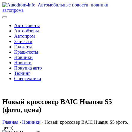
Перейти
к
содержимому
Авто советы
Автообзоры
Автопром
Запчасти
Гаджеты
Краш-тесты
Новинки
Новости
Покупка авто
Тюнинг
Спецтехника
Новый кроссовер BAIC Huansu S5
(фото, цена)
Главная
›
Новинки
›
Новый кроссовер BAIC Huansu S5 (фото,
цена)