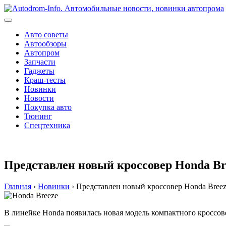
Перейти
к
содержимому
Авто советы
Автообзоры
Автопром
Запчасти
Гаджеты
Краш-тесты
Новинки
Новости
Покупка авто
Тюнинг
Спецтехника
Представлен новый кроссовер Honda Bree
Главная
›
Новинки
›
Представлен новый кроссовер Honda Breeze
В линейке Honda появилась новая модель компактного кроссове