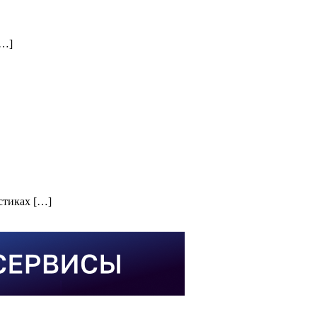
[…]
стиках […]