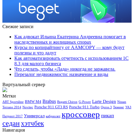
Свежие записи
Как адвокат Ильина Екатерина Андреевна помогает в
наследственных и жилищных спорах
Курсы по копирайтингу от AAMCOPY — кому будут
полезны и что дадут
Как автоматизировать отчетность с использованием 1С
8.3 для малого бизнеса
Что сделать, чтобы «Лада» никогда не заржавела.
Перезалог недвижимости: назначение и виды
Виртуальный сервер
Метки
Brabus
Larte Design
BMW M4
ABT Sportsline
Bugatti Chiron
G-Power
Nissan
Porsche 911 GT3 RS
Porsche 911 Turbo
Terrano 2014
Novitec
Qoros 3
Тюнинг
УАЗ
кроссовер
пикап
Универсал
Патриот 2017
кабриолет
седан
хэтчбек
Навигация