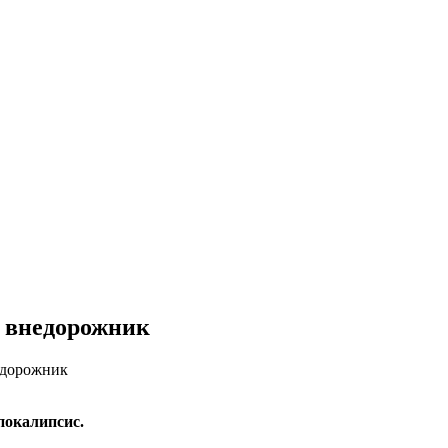
й внедорожник
недорожник
покалипсис.