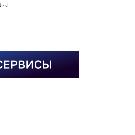
 […]
]