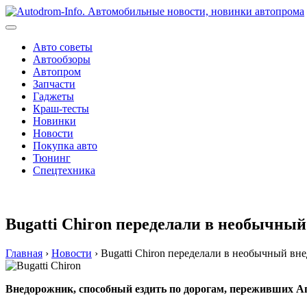
Перейти
к
содержимому
Авто советы
Автообзоры
Автопром
Запчасти
Гаджеты
Краш-тесты
Новинки
Новости
Покупка авто
Тюнинг
Спецтехника
Bugatti Chiron переделали в необычны
Главная
›
Новости
›
Bugatti Chiron переделали в необычный в
Внедорожник, способный ездить по дорогам, переживших А