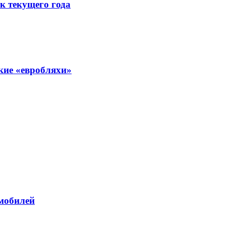
к текущего года
кие «евробляхи»
омобилей