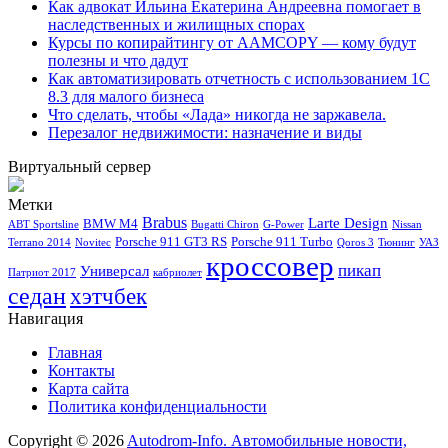
Как адвокат Ильина Екатерина Андреевна помогает в
наследственных и жилищных спорах
Курсы по копирайтингу от AAMCOPY — кому будут
полезны и что дадут
Как автоматизировать отчетность с использованием 1С
8.3 для малого бизнеса
Что сделать, чтобы «Лада» никогда не заржавела.
Перезалог недвижимости: назначение и виды
Виртуальный сервер
Метки
Brabus
Larte Design
BMW M4
ABT Sportsline
Bugatti Chiron
G-Power
Nissan
Porsche 911 GT3 RS
Porsche 911 Turbo
Terrano 2014
Novitec
Qoros 3
Тюнинг
УАЗ
кроссовер
пикап
Универсал
Патриот 2017
кабриолет
седан
хэтчбек
Навигация
Главная
Контакты
Карта сайта
Политика конфиденциальности
Copyright © 2026
Autodrom-Info. Автомобильные новости,