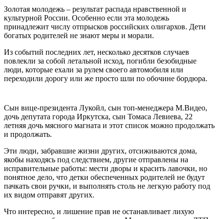
Золотая молодежь – результат распада нравственной и
культурной России. Особенно если эта молодежь
принадлежит числу отпрысков российских олигархов. Дети
богатых родителей не знают меры и морали.
Из событий последних лет, несколько десятков случаев
повлекли за собой летальной исход, погибли безобидные
люди, которые ехали за рулем своего автомобиля или
переходили дорогу или же просто шли по обочине бордюра.
Сын вице-президента Лукойл, сын топ-менеджера М.Видео,
дочь депутата города Иркутска, сын Томаса Левиева, 22
летняя дочь мясного магната и этот список можно продолжать
и продолжать.
Эти люди, забравшие жизни других, отсиживаются дома,
якобы находясь под следствием, другие отправлены на
исправительные работы: мести дворы и красить лавочки, но
понятное дело, что детки обеспеченных родителей не будут
пачкать свои ручки, и выполнять столь не легкую работу под
их видом отправят других.
Что интересно, и лишение прав не останавливает лихую