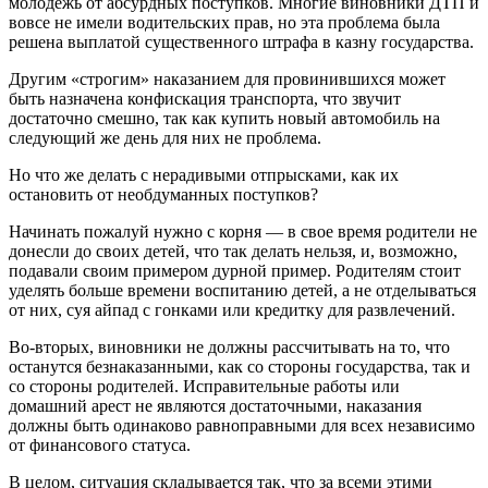
молодежь от абсурдных поступков. Многие виновники ДТП и
вовсе не имели водительских прав, но эта проблема была
решена выплатой существенного штрафа в казну государства.
Другим «строгим» наказанием для провинившихся может
быть назначена конфискация транспорта, что звучит
достаточно смешно, так как купить новый автомобиль на
следующий же день для них не проблема.
Но что же делать с нерадивыми отпрысками, как их
остановить от необдуманных поступков?
Начинать пожалуй нужно с корня — в свое время родители не
донесли до своих детей, что так делать нельзя, и, возможно,
подавали своим примером дурной пример. Родителям стоит
уделять больше времени воспитанию детей, а не отделываться
от них, суя айпад с гонками или кредитку для развлечений.
Во-вторых, виновники не должны рассчитывать на то, что
останутся безнаказанными, как со стороны государства, так и
со стороны родителей. Исправительные работы или
домашний арест не являются достаточными, наказания
должны быть одинаково равноправными для всех независимо
от финансового статуса.
В целом, ситуация складывается так, что за всеми этими