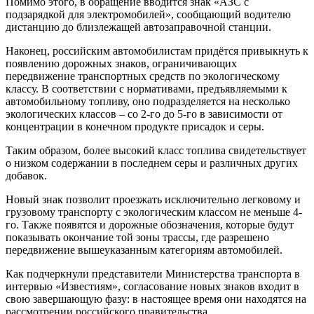
Помимо этого, в обращение вводится знак «АЗС с
подзарядкой для электромобилей», сообщающий водителю
дистанцию до близлежащей автозаправочной станции.
Наконец, российским автомобилистам придётся привыкнуть к
появлению дорожных знаков, ограничивающих
передвижение транспортных средств по экологическому
классу. В соответствии с нормативами, предъявляемыми к
автомобильному топливу, оно подразделяется на несколько
экологических классов – со 2-го до 5-го в зависимости от
концентрации в конечном продукте присадок и серы.
Таким образом, более высокий класс топлива свидетельствует
о низком содержании в последнем серы и различных других
добавок.
Новый знак позволит проезжать исключительно легковому и
грузовому транспорту с экологическим классом не меньше 4-
го. Также появятся и дорожные обозначения, которые будут
показывать окончание той зоны трассы, где разрешено
передвижение вышеуказанным категориям автомобилей.
Как подчеркнули представители Министерства транспорта в
интервью «Известиям», согласование новых знаков входит в
свою завершающую фазу: в настоящее время они находятся на
рассмотрении российского правительства.