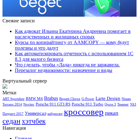
Свежие записи
Как адвокат Ильина Екатерина Андреевна помогает в
наследственных и жилищных спорах
Курсы по копирайтингу от AAMCOPY — кому будут
полезны и что дадут
Как автоматизировать отчетность с использованием 1С
8.3 для малого бизнеса
Что сделать, чтобы «Лада» никогда не заржавела.
Перезалог недвижимости: назначение и виды
Виртуальный сервер
Метки
Brabus
Larte Design
BMW M4
ABT Sportsline
Bugatti Chiron
G-Power
Nissan
Porsche 911 GT3 RS
Porsche 911 Turbo
Terrano 2014
Novitec
Qoros 3
Тюнинг
УАЗ
кроссовер
пикап
Универсал
Патриот 2017
кабриолет
седан
хэтчбек
Навигация
Главная