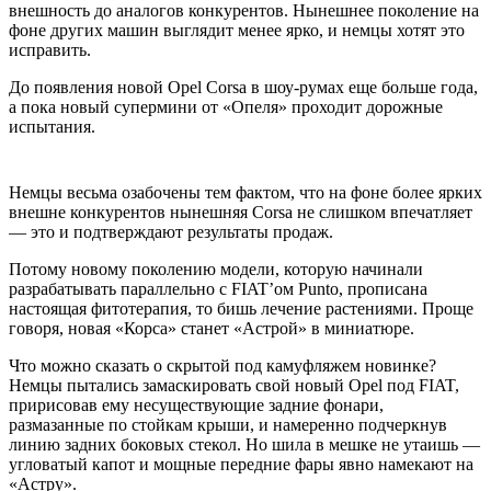
внешность до аналогов конкурентов. Нынешнее поколение на
фоне других машин выглядит менее ярко, и немцы хотят это
исправить.
До появления новой Opel Corsa в шоу-румах еще больше года,
а пока новый супермини от «Опеля» проходит дорожные
испытания.
Немцы весьма озабочены тем фактом, что на фоне более ярких
внешне конкурентов нынешняя Corsa не слишком впечатляет
— это и подтверждают результаты продаж.
Потому новому поколению модели, которую начинали
разрабатывать параллельно с FIAT’ом Punto, прописана
настоящая фитотерапия, то бишь лечение растениями. Проще
говоря, новая «Корса» станет «Астрой» в миниатюре.
Что можно сказать о скрытой под камуфляжем новинке?
Немцы пытались замаскировать свой новый Opel под FIAT,
пририсовав ему несуществующие задние фонари,
размазанные по стойкам крыши, и намеренно подчеркнув
линию задних боковых стекол. Но шила в мешке не утаишь —
угловатый капот и мощные передние фары явно намекают на
«Астру».