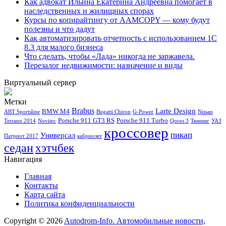
Как адвокат Ильина Екатерина Андреевна помогает в
наследственных и жилищных спорах
Курсы по копирайтингу от AAMCOPY — кому будут
полезны и что дадут
Как автоматизировать отчетность с использованием 1С
8.3 для малого бизнеса
Что сделать, чтобы «Лада» никогда не заржавела.
Перезалог недвижимости: назначение и виды
Виртуальный сервер
Метки
Brabus
Larte Design
BMW M4
ABT Sportsline
Bugatti Chiron
G-Power
Nissan
Porsche 911 GT3 RS
Porsche 911 Turbo
Terrano 2014
Novitec
Qoros 3
Тюнинг
УАЗ
кроссовер
пикап
Универсал
Патриот 2017
кабриолет
седан
хэтчбек
Навигация
Главная
Контакты
Карта сайта
Политика конфиденциальности
Copyright © 2026
Autodrom-Info. Автомобильные новости,