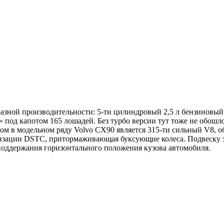
зной производительности: 5-ти цилиндровый 2,5 л бензиновый дв
 под капотом 165 лошадей. Без турбо версии тут тоже не обошл
 в модельном ряду Volvo CX90 является 315-ти сильный V8, объ
илизации DSTC, притормаживающая буксующие колеса. Подвеску э
 поддержания горизонтального положения кузова автомобиля.