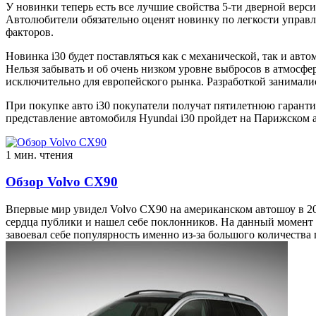
У новинки теперь есть все лучшие свойства 5-ти дверной верс
Автолюбители обязательно оценят новинку по легкости управлен
факторов.
Новинка i30 будет поставляться как с механической, так и авто
Нельзя забывать и об очень низком уровне выбросов в атмосфе
исключительно для европейского рынка. Разработкой занимали
При покупке авто i30 покупатели получат пятилетнюю гарантию
представление автомобиля Hyundai i30 пройдет на Парижском 
1 мин. чтения
Обзор Volvo CX90
Впервые мир увидел Volvo CX90 на американском автошоу в 20
сердца публики и нашел себе поклонников. На данный момент а
завоевал себе популярность именно из-за большого количества 