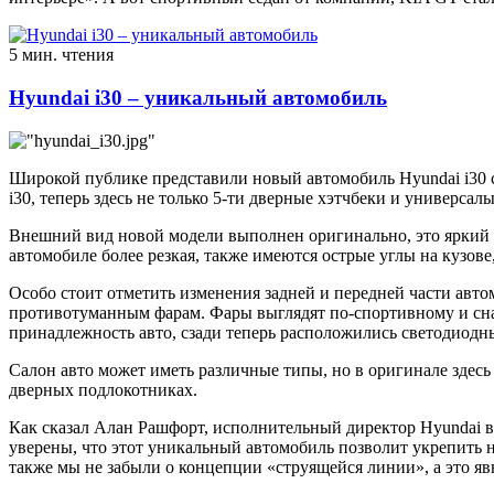
5 мин. чтения
Hyundai i30 – уникальный автомобиль
Широкой публике представили новый автомобиль Hyundai i30 с
i30, теперь здесь не только 5-ти дверные хэтчбеки и универса
Внешний вид новой модели выполнен оригинально, это яркий 
автомобиле более резкая, также имеются острые углы на кузов
Особо стоит отметить изменения задней и передней части авто
противотуманным фарам. Фары выглядят по-спортивному и сна
принадлежность авто, сзади теперь расположились светодиодны
Салон авто может иметь различные типы, но в оригинале здесь
дверных подлокотниках.
Как сказал Алан Рашфорт, исполнительный директор Hyundai в
уверены, что этот уникальный автомобиль позволит укрепить 
также мы не забыли о концепции «струящейся линии», а это яв