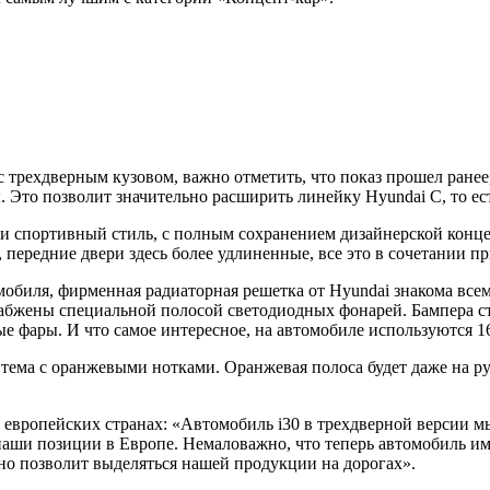
 трехдверным кузовом, важно отметить, что показ прошел ранее
лы. Это позволит значительно расширить линейку Hyundai C, то е
и спортивный стиль, с полным сохранением дизайнерской конце
е, передние двери здесь более удлиненные, все это в сочетании
мобиля, фирменная радиаторная решетка от Hyundai знакома всем
бжены специальной полосой светодиодных фонарей. Бампера ста
е фары. И что самое интересное, на автомобиле используются 1
 тема с оранжевыми нотками. Оранжевая полоса будет даже на ру
 европейских странах: «Автомобиль i30 в трехдверной версии м
наши позиции в Европе. Немаловажно, что теперь автомобиль им
но позволит выделяться нашей продукции на дорогах».