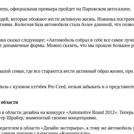
rens, официальная премьера пройдет на Парижском автосалоне.
дей, которые обожают вести активную жизнь. Новинка построен
иями. Колесная база автомобиля стала более длинной, что позвол
 сказал следующее: «Автомобиль собрал в себе все самое лучш
 динамичные формы. Можно сказать, что мы прошли большое рас
шой семьи, где все стараются вести активный образ жизни, при
ль с кузовом хэтчбек Pro Ceed, нельзя забывать и о представит
 области
 в области дизайна на конкурсе «Automotive Brand 2012». Тепер
итер Шрайер, знаменитый своими концепциями.
обедителем в области «Дизайн экстерьера», к тому же автомоби
л самым лучшим с категории «Концепт-кар».