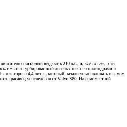
игатель способный выдавать 210 л.с., и, все тот же, 5-ти
ось: им стал турбированный дизель с шестью цилиндрами и
ем которого 4,4 литра, который начали устанавливать в самом
тот красавец унаследовал от Volvo S80. На семиместной