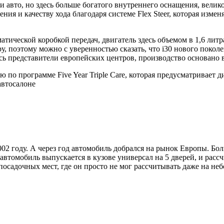
ии авто, но здесь больше богатого внутреннего оснащения, вели
ия и качеству хода благодаря системе Flex Steer, которая изме
матической коробкой передач, двигатель здесь объемом в 1,6 лит
ру, поэтому можно с уверенностью сказать, что i30 нового поко
сь представители европейских центров, производство основано 
 по программе Five Year Triple Care, которая предусматривает 
автосалоне
02 году. А через год автомобиль добрался на рынок Европы. Бо
втомобиль выпускается в кузове универсал на 5 дверей, и расс
посадочных мест, где он просто не мог рассчитывать даже на не