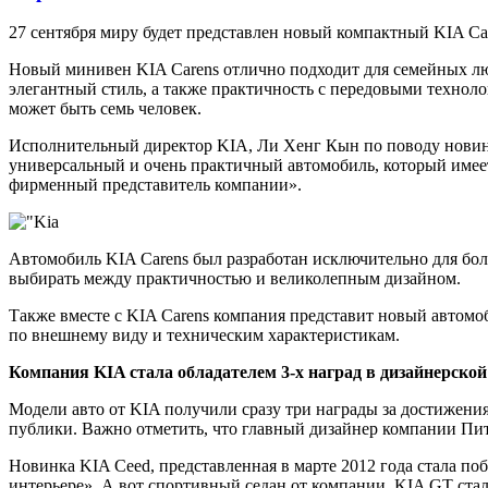
27 сентября миру будет представлен новый компактный KIA Ca
Новый минивен KIA Carens отлично подходит для семейных лю
элегантный стиль, а также практичность с передовыми технолог
может быть семь человек.
Исполнительный директор KIA, Ли Хенг Кын по поводу новинки
универсальный и очень практичный автомобиль, который имеет
фирменный представитель компании».
Автомобиль KIA Carens был разработан исключительно для боль
выбирать между практичностью и великолепным дизайном.
Также вместе с KIA Carens компания представит новый автомоби
по внешнему виду и техническим характеристикам.
Компания KIA стала обладателем 3-х наград в дизайнерской
Модели авто от KIA получили сразу три награды за достижения
публики. Важно отметить, что главный дизайнер компании П
Новинка KIA Ceed, представленная в марте 2012 года стала п
интерьере». А вот спортивный седан от компании, KIA GT ста