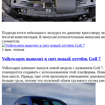
Подводя итоги небольшого экскурса по данному кроссоверу, м
богатая комплектация. К минусам (относительным минусам) мо
сломается).
1 мин. чтения
Volkswagen выводит в свет новый хетчбек Golf 7
Volkswagen начинает выпуск новой модели с названием Golf 7
планируется создавать с использованием этой платформы. Новы
база шасси. Правда, при этом произошло уменьшение дорожного
больше груза, потому что полезный объем грузового отсека ув