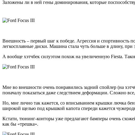
Заложены ли в ней гены доминирования, которые поспособству
Внешность – первый шаг к победе. Агрессия и спортивность п
легкосплавные диски. Машина стала чуть больше в длину, при 
А вообще хэтчбек силуэтом похож на увеличенную Fiesta. Тако
Мне во внешности очень понравились задний спойлер (на хэтчб
поначалу показаться даже следствием деформации. Сложно все,
Но, мне лично так кажется, со вписыванием крышки лючка бенз
широкой щелью под крышкой капота спереди кажется чужеродны
Кстати, тюнинг-конторы уже предлагают бамперы очень схожей 
как бы «трешка».