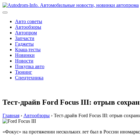
Перейти
к
содержимому
Авто советы
Автообзоры
Автопром
Запчасти
Гаджеты
Краш-тесты
Новинки
Новости
Покупка авто
Тюнинг
Спецтехника
Тест-драйв Ford Focus III: отрыв сохра
Главная
›
Автообзоры
›
Тест-драйв Ford Focus III: отрыв сохран
«Фокус» на протяжении нескольких лет был в России иномаркой 