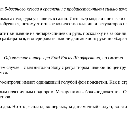
т 5-дверного кузова в сравнении с предшественником сильно изм
ромко ахнул, едва усевшись в салон. Интерьер модели вне всяки
любуешься, потому что такое количество клавиш и регуляторов п
ит внимание на четырехспицевый руль, поскольку из-за обилия
разбираться, и оперировать ими не двигая кисть руки по «баран
Оформление интерьера Ford Focus III: эффектно, но сложно
шем случае – с магнитолой Sony с регулятором-шайбой по центр
тся.
-контроля) имеют одинаковый голубой фон подсветки. Как и стр
уемым поясничным подпором. Между ними – бокс-подлокотник.
итров.
 дна. Но это расплата, во-первых, за динамичный силуэт, во-в