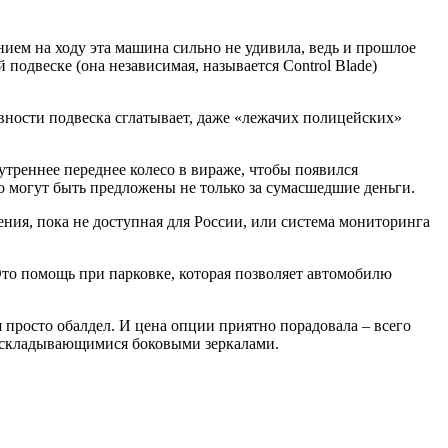
нием на ходу эта машина сильно не удивила, ведь и прошлое
 подвеске (она независимая, называется Control Blade)
вности подвеска сглатывает, даже «лежачих полицейских»
утреннее переднее колесо в вираже, чтобы появился
 могут быть предложены не только за сумасшедшие деньги.
ния, пока не доступная для России, или система мониторинга
Это помощь при парковке, которая позволяет автомобилю
я просто обалдел. И цена опции приятно порадовала – всего
 и складывающимися боковыми зеркалами.