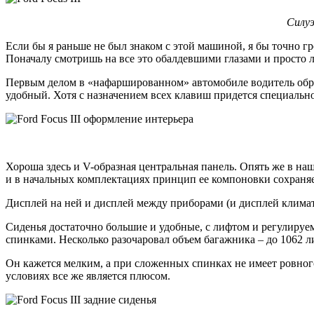
Силуэ
Если бы я раньше не был знаком с этой машиной, я бы точно г
Поначалу смотришь на все это обалдевшими глазами и просто 
Первым делом в «нафаршированном» автомобиле водитель обрат
удобный. Хотя с назначением всех клавиш придется специально 
Хороша здесь и V-образная центральная панель. Опять же в на
и в начальных комплектациях принцип ее компоновки сохраняе
Дисплей на ней и дисплей между приборами (и дисплей климат
Сиденья достаточно большие и удобные, с лифтом и регулир
спинками. Несколько разочаровал объем багажника – до 1062 л
Он кажется мелким, а при сложенных спинках не имеет ровного
условиях все же является плюсом.