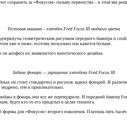
ют сохранить за «Фокусом» пальму первенства – в этом мы реши
Тестовая машина – хэтчбек Ford Focus III модного цвета
одчеркнуты геометрическим рисунком переднего бампера и спой
этом уже и ниже, поэтому визуально она кажется больше.
в он апофеоз их знаменитого кинетического дизайна.
Задние фонари — украшение хэтчбека Ford Focus III
еках он стоит стандартно) и рисунок задних фонарей. И различ
 мудрено, тем и привлекательно.
обака в фонарь они все же перемудрили. И передний бампер For
м, будто кто-то его приделал в целях тюнинга.
формы для «Фокусов» второго поколения. Платишь пять тысяч (п