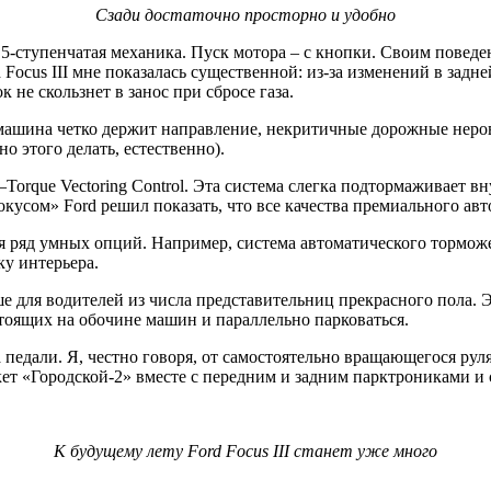
Сзади достаточно просторно и удобно
5-ступенчатая механика. Пуск мотора – с кнопки. Своим поведе
ocus III мне показалась существенной: из-за изменений в задней
 не скользнет в занос при сбросе газа.
 машина четко держит направление, некритичные дорожные неро
о этого делать, естественно).
orque Vectoring Control. Эта система слегка подтормаживает вн
ом» Ford решил показать, что все качества премиального авто
 ряд умных опций. Например, система автоматического торможе
ку интерьера.
ше для водителей из числа представительниц прекрасного пола. 
тоящих на обочине машин и параллельно парковаться.
 педали. Я, честно говоря, от самостоятельно вращающегося рул
акет «Городской-2» вместе с передним и задним парктрониками
К будущему лету Ford Focus III станет уже много