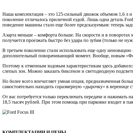
Наша комплектация – это 125-сильный движок объемом 1,6 л и 
поколение отличалось приличной ездой. Лишь одна деталь Ford F
поведение машины стало еще более предсказуемым: теперь задок
Азарта меньше – комфорта больше. На скорости и в поворотах
получается проезжать быстро без удара по зубам (только не нужн
В третьем поколении стали использовать еще одну инновацию –T
дополнительный поворачивающий момент. Вообще, новым «Фокус
Поэтому к отменным ходовым характеристикам здесь добавился
слепых зон. Можно заказать биксенон и светодиодную подсвет
Но более всего впечатляет умная опция, предназначенная боль
самостоятельно находить соразмерную «дырочку» в веренице с
От вас потребуется только переключать передачи и нажимать на
18,5 тысяч рублей. При этом помощь при парковке входит в п
КОМПЛЕКТАЦИИ И ЦЕНЫ