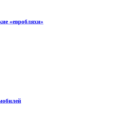
кие «евробляхи»
омобилей