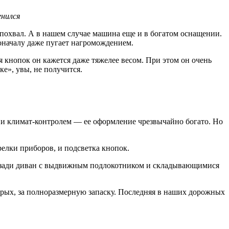
енился
х похвал. А в нашем случае машина еще и в богатом оснащении.
оначалу даже пугает нагромождением.
 кнопок он кажется даже тяжелее весом. При этом он очень
ке», увы, не получится.
у и климат-контролем — ее оформление чрезвычайно богато. Но
елки приборов, и подсветка кнопок.
 Сзади диван с выдвижным подлокотником и складывающимися
торых, за полноразмерную запаску. Последняя в наших дорожных