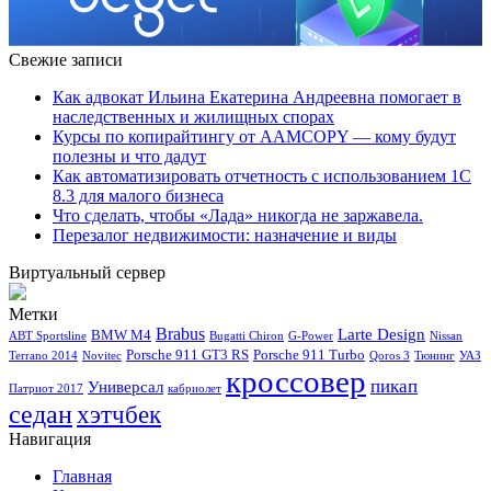
Свежие записи
Как адвокат Ильина Екатерина Андреевна помогает в
наследственных и жилищных спорах
Курсы по копирайтингу от AAMCOPY — кому будут
полезны и что дадут
Как автоматизировать отчетность с использованием 1С
8.3 для малого бизнеса
Что сделать, чтобы «Лада» никогда не заржавела.
Перезалог недвижимости: назначение и виды
Виртуальный сервер
Метки
Brabus
Larte Design
BMW M4
ABT Sportsline
Bugatti Chiron
G-Power
Nissan
Porsche 911 GT3 RS
Porsche 911 Turbo
Terrano 2014
Novitec
Qoros 3
Тюнинг
УАЗ
кроссовер
пикап
Универсал
Патриот 2017
кабриолет
седан
хэтчбек
Навигация
Главная