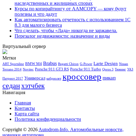
наследственных и жилищных спорах
Курсы по копирайтингу от AAMCOPY — кому будут
полезны и что дадут
Как автоматизировать отчетность с использованием 1С
8.3 для малого бизнеса
Что сделать, чтобы «Лада» никогда не заржавела.
Перезалог недвижимости: назначение и виды
Виртуальный сервер
Метки
Brabus
Larte Design
BMW M4
ABT Sportsline
Bugatti Chiron
G-Power
Nissan
Porsche 911 GT3 RS
Porsche 911 Turbo
Terrano 2014
Novitec
Qoros 3
Тюнинг
УАЗ
кроссовер
пикап
Универсал
Патриот 2017
кабриолет
седан
хэтчбек
Навигация
Главная
Контакты
Карта сайта
Политика конфиденциальности
Copyright © 2026
Autodrom-Info. Автомобильные новости,
новинки автопрома