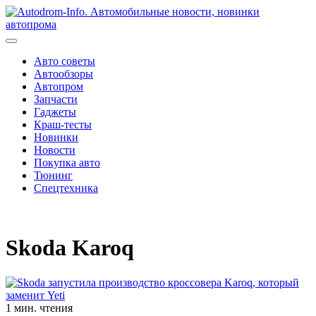
Перейти
к
содержимому
Авто советы
Автообзоры
Автопром
Запчасти
Гаджеты
Краш-тесты
Новинки
Новости
Покупка авто
Тюнинг
Спецтехника
Skoda Karoq
1 мин. чтения