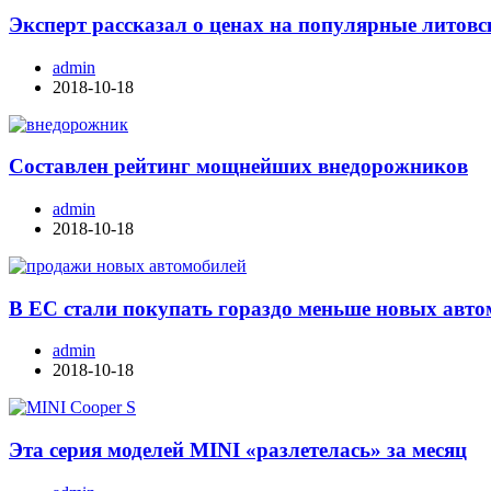
Эксперт рассказал о ценах на популярные литовс
admin
2018-10-18
Составлен рейтинг мощнейших внедорожников
admin
2018-10-18
В ЕС стали покупать гораздо меньше новых авт
admin
2018-10-18
Эта серия моделей MINI «разлетелась» за месяц