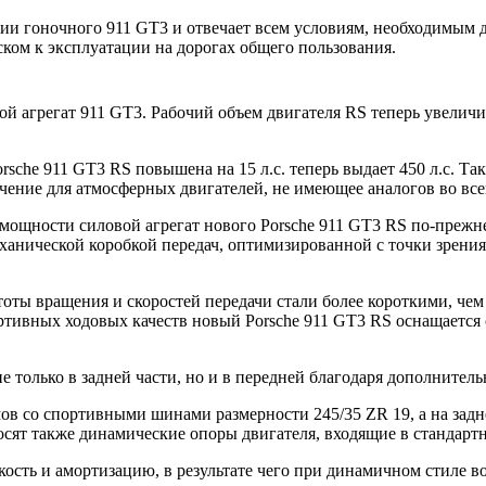
ции гоночного 911 GT3 и отвечает всем условиям, необходимым 
ком к эксплуатации на дорогах общего пользования.
ой агрегат 911 GT3. Рабочий объем двигателя RS теперь увеличил
sche 911 GT3 RS повышена на 15 л.с. теперь выдает 450 л.с. Т
начение для атмосферных двигателей, не имеющее аналогов во все
 мощности силовой агрегат нового Porsche 911 GT3 RS по-преж
ханической коробкой передач, оптимизированной с точки зрени
ы вращения и скоростей передачи стали более короткими, чем у
ртивных ходовых качеств новый Porsche 911 GT3 RS оснащается
е только в задней части, но и в передней благодаря дополнител
ов со спортивными шинами размерности 245/35 ZR 19, а на за
сят также динамические опоры двигателя, входящие в стандар
ость и амортизацию, в результате чего при динамичном стиле во