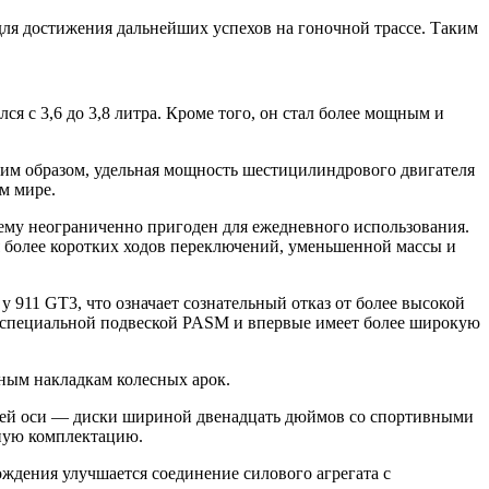
для достижения дальнейших успехов на гоночной трассе. Таким
ся с 3,6 до 3,8 литра. Кроме того, он стал более мощным и
аким образом, удельная мощность шестицилиндрового двигателя
м мире.
нему неограниченно пригоден для ежедневного использования.
я более коротких ходов переключений, уменьшенной массы и
 911 GT3, что означает сознательный отказ от более высокой
 специальной подвеской PASM и впервые имеет более широкую
ьным накладкам колесных арок.
дней оси — диски шириной двенадцать дюймов со спортивными
тную комплектацию.
ждения улучшается соединение силового агрегата с