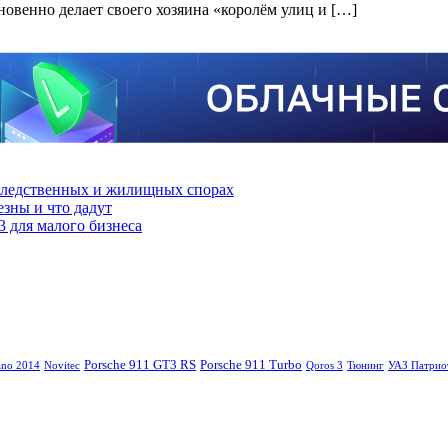
мгновенно делает своего хозяина «королём улиц и […]
аследственных и жилищных спорах
зны и что дадут
3 для малого бизнеса
Porsche 911 GT3 RS
Porsche 911 Turbo
ano 2014
Novitec
Qoros 3
Тюнинг
УАЗ Патрио