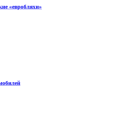
кие «евробляхи»
омобилей