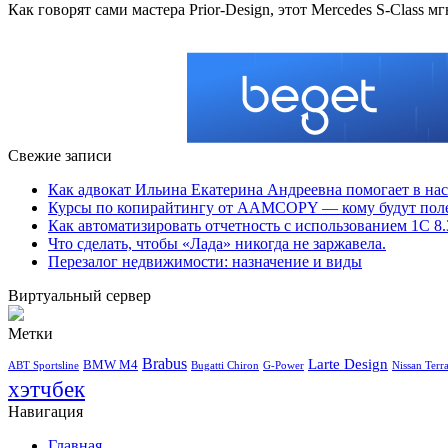
Как говорят сами мастера Prior-Design, этот Mercedes S-Class 
Свежие записи
Как адвокат Ильина Екатерина Андреевна помогает в н
Курсы по копирайтингу от AAMCOPY — кому будут поле
Как автоматизировать отчетность с использованием 1С 8.
Что сделать, чтобы «Лада» никогда не заржавела.
Перезалог недвижимости: назначение и виды
Виртуальный сервер
Метки
Brabus
Larte Design
BMW M4
ABT Sportsline
Bugatti Chiron
G-Power
Nissan Terr
хэтчбек
Навигация
Главная