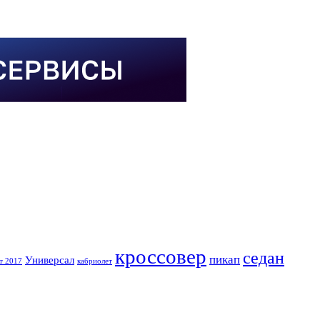
кроссовер
седан
пикап
Универсал
т 2017
кабриолет