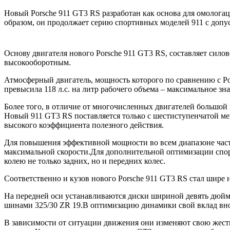
Новый Porsche 911 GT3 RS разработан как основа для омолога
образом, он продолжает серию спортивных моделей 911 с допус
Основу двигателя нового Porsche 911 GT3 RS, составляет силов
высокооборотным.
Атмосферный двигатель, мощность которого по сравнению с Por
превысила 118 л.с. на литр рабочего объема – максимальное з
Более того, в отличие от многочисленных двигателей большой
Новый 911 GT3 RS поставляется только с шестиступенчатой ме
высокого коэффициента полезного действия.
Для повышения эффективной мощности во всем диапазоне частот
максимальной скорости.Для дополнительной оптимизации спо
колею не только задних, но и передних колес.
Соответственно и кузов нового Porsche 911 GT3 RS стал шире н
На передней оси устанавливаются диски шириной девять дюйм
шинами 325/30 ZR 19.В оптимизацию динамики свой вклад вно
В зависимости от ситуации движения они изменяют свою жестк