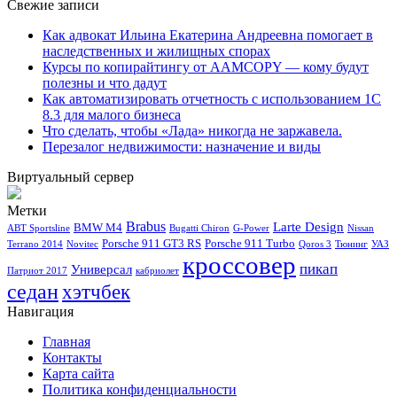
Свежие записи
Как адвокат Ильина Екатерина Андреевна помогает в
наследственных и жилищных спорах
Курсы по копирайтингу от AAMCOPY — кому будут
полезны и что дадут
Как автоматизировать отчетность с использованием 1С
8.3 для малого бизнеса
Что сделать, чтобы «Лада» никогда не заржавела.
Перезалог недвижимости: назначение и виды
Виртуальный сервер
Метки
Brabus
Larte Design
BMW M4
ABT Sportsline
Bugatti Chiron
G-Power
Nissan
Porsche 911 GT3 RS
Porsche 911 Turbo
Terrano 2014
Novitec
Qoros 3
Тюнинг
УАЗ
кроссовер
пикап
Универсал
Патриот 2017
кабриолет
седан
хэтчбек
Навигация
Главная
Контакты
Карта сайта
Политика конфиденциальности