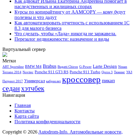
Как адвокат Ильина Екатерина Андреевна помогает в
наследственных и жилищных спорах
Курсы по копирайтингу от AAMCOPY — кому будут
полезны и что дадут
Как автоматизировать отчетность с использованием 1С
8.3 для малого бизнеса
Что сделать, чтобы «Лада» никогда не заржавела.
Перезалог недвижимости: назначение и виды
Виртуальный сервер
Метки
Brabus
Larte Design
BMW M4
ABT Sportsline
Bugatti Chiron
G-Power
Nissan
Porsche 911 GT3 RS
Porsche 911 Turbo
Terrano 2014
Novitec
Qoros 3
Тюнинг
УАЗ
кроссовер
пикап
Универсал
Патриот 2017
кабриолет
седан
хэтчбек
Навигация
Главная
Контакты
Карта сайта
Политика конфиденциальности
Copyright © 2026
Autodrom-Info. Автомобильные новости,