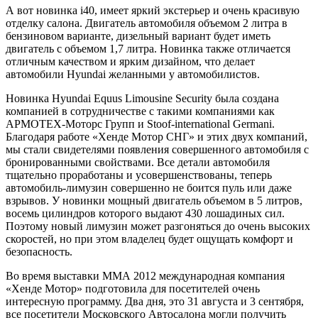
А вот новинка i40, имеет яркий экстерьер и очень красивую
отделку салона. Двигатель автомобиля объемом 2 литра в
бензиновом варианте, дизельный вариант будет иметь
двигатель с объемом 1,7 литра. Новинка также отличается
отличным качеством и ярким дизайном, что делает
автомобили Hyundai желанными у автомобилистов.
Новинка Hyundai Equus Limousine Security была создана
компанией в сотрудничестве с такими компаниями как
АРМОТЕХ-Моторс Групп и Stoof-international Germani.
Благодаря работе «Хенде Мотор СНГ» и этих двух компаний,
мы стали свидетелями появления совершенного автомобиля с
бронированными свойствами. Все детали автомобиля
тщательно проработаны и усовершенствованы, теперь
автомобиль-лимузин совершенно не боится пуль или даже
взрывов. У новинки мощный двигатель объемом в 5 литров,
восемь цилиндров которого выдают 430 лошадиных сил.
Поэтому новый лимузин может разгоняться до очень высоких
скоростей, но при этом владелец будет ощущать комфорт и
безопасность.
Во время выставки ММА 2012 международная компания
«Хенде Мотор» подготовила для посетителей очень
интересную программу. Два дня, это 31 августа и 3 сентября,
все посетители Московского Автосалона могли получить