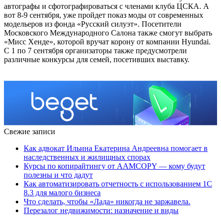
автографы и сфотографироваться с членами клуба ЦСКА. А
вот 8-9 сентября, уже пройдет показ моды от современных
модельеров из фонда «Русский силуэт». Посетители
Московского Международного Салона также смогут выбрать
«Мисс Хенде», которой вручат корону от компании Hyundai.
С 1 по 7 сентября организаторы также предусмотрели
различные конкурсы для семей, посетивших выставку.
Свежие записи
Как адвокат Ильина Екатерина Андреевна помогает в
наследственных и жилищных спорах
Курсы по копирайтингу от AAMCOPY — кому будут
полезны и что дадут
Как автоматизировать отчетность с использованием 1С
8.3 для малого бизнеса
Что сделать, чтобы «Лада» никогда не заржавела.
Перезалог недвижимости: назначение и виды