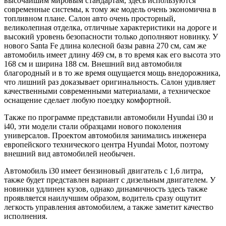
высочайшим мировым стандартам, здесь используются
современные системы, к тому же модель очень экономична в
топливном плане. Салон авто очень просторный,
великолепная отделка, отличные характеристики на дороге и
высокий уровень безопасности только дополняют новинку. У
нового Santa Fe длина колесной базы равна 270 см, сам же
автомобиль имеет длину 469 см, в то время как его высота это
168 см и ширина 188 см. Внешний вид автомобиля
благородный и в то же время ощущается мощь внедорожника,
что лишний раз доказывает оригинальность. Салон удивляет
качественными современными материалами, а техническое
оснащение сделает любую поездку комфортной.
Также по программе представили автомобили Hyundai i30 и
i40, эти модели стали образцами нового поколения
универсалов. Проектом автомобиля занимались инженера
европейского технического центра Hyundai Motor, поэтому
внешний вид автомобилей необычен.
Автомобиль i30 имеет бензиновый двигатель с 1,6 литра,
также будет представлен вариант с дизельным двигателем. У
новинки удлинен кузов, однако динамичность здесь также
проявляется наилучшим образом, водитель сразу ощутит
легкость управления автомобилем, а также заметит качество
исполнения.