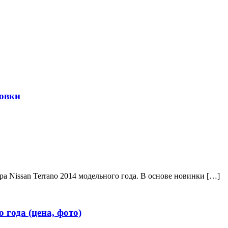
овки
а Nissan Terrano 2014 модельного года. В основе новинки […]
 года (цена, фото)