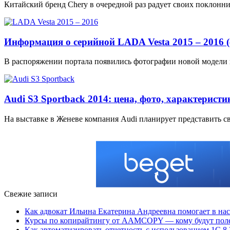
Китайский бренд Chery в очередной раз радует своих поклонн
Информация о серийной LADA Vesta 2015 – 2016 (
В распоряжении портала появились фотографии новой модели
Audi S3 Sportback 2014: цена, фото, характеристи
На выставке в Женеве компания Audi планирует представить с
Свежие записи
Как адвокат Ильина Екатерина Андреевна помогает в н
Курсы по копирайтингу от AAMCOPY — кому будут поле
Как автоматизировать отчетность с использованием 1С 8.