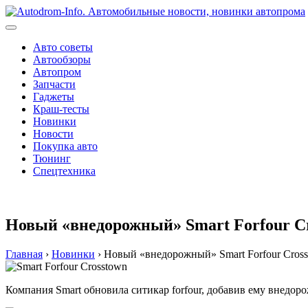
Перейти
к
содержимому
Авто советы
Автообзоры
Автопром
Запчасти
Гаджеты
Краш-тесты
Новинки
Новости
Покупка авто
Тюнинг
Спецтехника
Новый «внедорожный» Smart Forfour Cro
Главная
›
Новинки
›
Новый «внедорожный» Smart Forfour Crosst
Компания Smart обновила ситикар forfour, добавив ему внедор