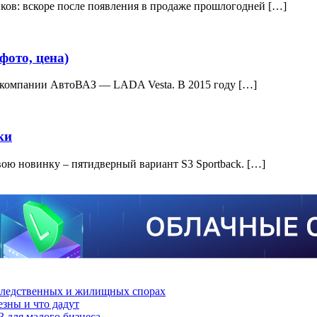
иков: вскоре после появления в продаже прошлогодней […]
фото, цена)
 компании АвтоВАЗ — LADA Vesta. В 2015 году […]
ки
вою новинку – пятидверный вариант S3 Sportback. […]
аследственных и жилищных спорах
зны и что дадут
3 для малого бизнеса