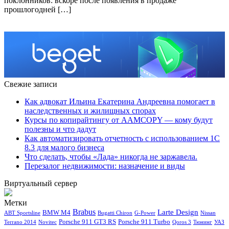
поклонников: вскоре после появления в продаже
прошлогодней […]
Свежие записи
Как адвокат Ильина Екатерина Андреевна помогает в
наследственных и жилищных спорах
Курсы по копирайтингу от AAMCOPY — кому будут
полезны и что дадут
Как автоматизировать отчетность с использованием 1С
8.3 для малого бизнеса
Что сделать, чтобы «Лада» никогда не заржавела.
Перезалог недвижимости: назначение и виды
Виртуальный сервер
Метки
Brabus
Larte Design
BMW M4
ABT Sportsline
Bugatti Chiron
G-Power
Nissan
Porsche 911 GT3 RS
Porsche 911 Turbo
Terrano 2014
Novitec
Qoros 3
Тюнинг
УАЗ