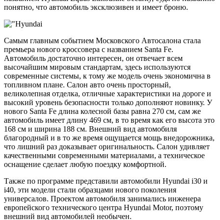
понятно, что автомобиль эксклюзивен и имеет броню.
Самым главным событием Московского Автосалона стала
премьера нового кроссовера с названием Santa Fe.
Автомобиль достаточно интересен, он отвечает всем
высочайшим мировым стандартам, здесь используются
современные системы, к тому же модель очень экономична в
топливном плане. Салон авто очень просторный,
великолепная отделка, отличные характеристики на дороге и
высокий уровень безопасности только дополняют новинку. У
нового Santa Fe длина колесной базы равна 270 см, сам же
автомобиль имеет длину 469 см, в то время как его высота это
168 см и ширина 188 см. Внешний вид автомобиля
благородный и в то же время ощущается мощь внедорожника,
что лишний раз доказывает оригинальность. Салон удивляет
качественными современными материалами, а техническое
оснащение сделает любую поездку комфортной.
Также по программе представили автомобили Hyundai i30 и
i40, эти модели стали образцами нового поколения
универсалов. Проектом автомобиля занимались инженера
европейского технического центра Hyundai Motor, поэтому
внешний вид автомобилей необычен.