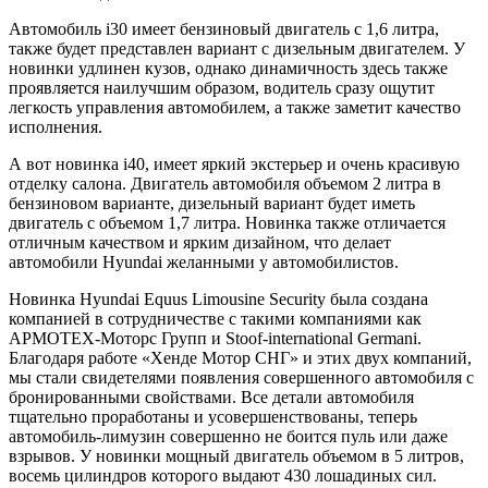
Автомобиль i30 имеет бензиновый двигатель с 1,6 литра,
также будет представлен вариант с дизельным двигателем. У
новинки удлинен кузов, однако динамичность здесь также
проявляется наилучшим образом, водитель сразу ощутит
легкость управления автомобилем, а также заметит качество
исполнения.
А вот новинка i40, имеет яркий экстерьер и очень красивую
отделку салона. Двигатель автомобиля объемом 2 литра в
бензиновом варианте, дизельный вариант будет иметь
двигатель с объемом 1,7 литра. Новинка также отличается
отличным качеством и ярким дизайном, что делает
автомобили Hyundai желанными у автомобилистов.
Новинка Hyundai Equus Limousine Security была создана
компанией в сотрудничестве с такими компаниями как
АРМОТЕХ-Моторс Групп и Stoof-international Germani.
Благодаря работе «Хенде Мотор СНГ» и этих двух компаний,
мы стали свидетелями появления совершенного автомобиля с
бронированными свойствами. Все детали автомобиля
тщательно проработаны и усовершенствованы, теперь
автомобиль-лимузин совершенно не боится пуль или даже
взрывов. У новинки мощный двигатель объемом в 5 литров,
восемь цилиндров которого выдают 430 лошадиных сил.