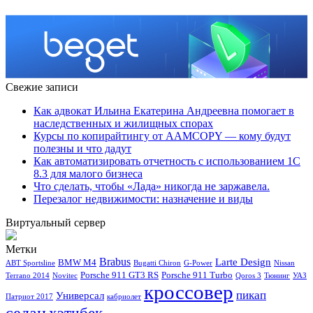
Свежие записи
Как адвокат Ильина Екатерина Андреевна помогает в
наследственных и жилищных спорах
Курсы по копирайтингу от AAMCOPY — кому будут
полезны и что дадут
Как автоматизировать отчетность с использованием 1С
8.3 для малого бизнеса
Что сделать, чтобы «Лада» никогда не заржавела.
Перезалог недвижимости: назначение и виды
Виртуальный сервер
Метки
Brabus
Larte Design
BMW M4
ABT Sportsline
Bugatti Chiron
G-Power
Nissan
Porsche 911 GT3 RS
Porsche 911 Turbo
Terrano 2014
Novitec
Qoros 3
Тюнинг
УАЗ
кроссовер
пикап
Универсал
Патриот 2017
кабриолет
седан
хэтчбек