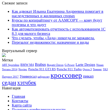
Свежие записи
Как адвокат Ильина Екатерина Андреевна помогает в
наследственных и жилищных спорах
Курсы по копирайтингу от AAMCOPY — кому будут
полезны и что дадут
Как автоматизировать отчетность с использованием 1С
8.3 для малого бизнеса
Что сделать, чтобы «Лада» никогда не заржавела.
Перезалог недвижимости: назначение и виды
Виртуальный сервер
Метки
Brabus
Larte Design
BMW M4
ABT Sportsline
Bugatti Chiron
G-Power
Nissan
Porsche 911 GT3 RS
Porsche 911 Turbo
Terrano 2014
Novitec
Qoros 3
Тюнинг
УАЗ
кроссовер
пикап
Универсал
Патриот 2017
кабриолет
седан
хэтчбек
Навигация
Главная
Контакты
Карта сайта
Политика конфиденциальности