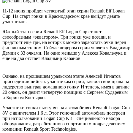
11-12 июня пройдет четвертый этап серии Renault Elf Logan
Cup. На старт гонки в Краснодарском крае выйдут девять
участников.
Южный этап серии Renault Elf Logan Cup станет
своеобразным «экватором». Три гонки уже позади, и
предстоят еще три, на которых можно заработать очки перед
финальным этапом. Сейчас лидером серии является Владимир
Демин с 33 очками. На одно меньше у Алексея Ковальчука и
еще на два отстает Владимир Кабанов.
Однако, на прошедшем уральском этапе Алексей Игнатов
присоединившийся к участникам серии, заявил свои права на
лидерство выиграв домашнюю гонку. И теперь, имея в активе
20 очков, он делит четвертую позицию с Сергеем Сударевым
и Борисом Костырко.
Участники гонки выступят на автомобилях Renault Logan Cup
8V с двигателем 1.6 л. Этот гоночный автомобиль построен
при использовании Logan Cup Kit – специального набора
оборудования, разработанного спортивным подразделением
компании Renault Sport Technologies.