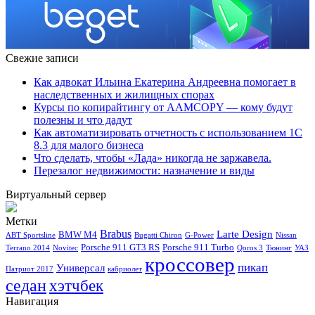
Свежие записи
Как адвокат Ильина Екатерина Андреевна помогает в
наследственных и жилищных спорах
Курсы по копирайтингу от AAMCOPY — кому будут
полезны и что дадут
Как автоматизировать отчетность с использованием 1С
8.3 для малого бизнеса
Что сделать, чтобы «Лада» никогда не заржавела.
Перезалог недвижимости: назначение и виды
Виртуальный сервер
Метки
Brabus
Larte Design
BMW M4
ABT Sportsline
Bugatti Chiron
G-Power
Nissan
Porsche 911 GT3 RS
Porsche 911 Turbo
Terrano 2014
Novitec
Qoros 3
Тюнинг
УАЗ
кроссовер
пикап
Универсал
Патриот 2017
кабриолет
седан
хэтчбек
Навигация